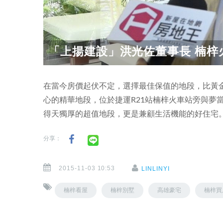
「上揚建設」洪光佐董事長 楠梓火
在當今房價起伏不定，選擇最佳保值的地段，比黃金
心的精華地段，位於捷運R21站楠梓火車站旁與夢
得天獨厚的超值地段，更是兼顧生活機能的好住宅
分享：
2015-11-03 10:53
LINLINYI
楠梓看屋
楠梓別墅
高雄豪宅
楠梓買