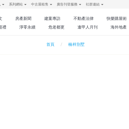
訊
系列網站
中古屋租售
廣告刊登服務
社群連結
文
房產新聞
建案專訪
不動產法律
快樂購屋術
巡禮
淨零永續
危老都更
逢甲人月刊
海外地產
楠梓別墅
首頁