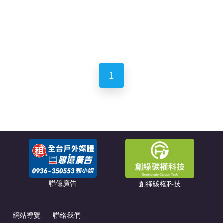
1
聯億廣告
創綠碳權科技
策
網站導覽
聯絡我們