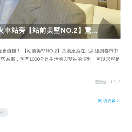
車站旁【站前美墅NO.2】驚...
更值錢！ 【站前美墅NO.2】基地座落在北高雄副都市中
當勞為鄰，享有1000公尺生活圈與雙站的便利，可以形容是
。
瀏覽數 : 1,313
閱讀更多＞
房