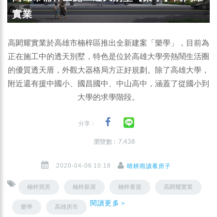
實業
高閎耀實業於高雄市楠梓區推出全新建案「樂學」，目前為
正在施工中的透天別墅，特色是位於高雄大學旁熱鬧生活圈
的優質透天厝，外觀大器格局方正好規劃。除了高雄大學，
附近還有援中國小、國昌國中、中山高中，涵蓋了從國小到
大學的求學階段。
分享：
瀏覽數 : 7,438
2020-04-06 10:18
晴耕雨讀看房子
楠梓買房
楠梓新屋
楠梓看屋
高閎耀實業
閱讀更多＞
樂學
高雄房市