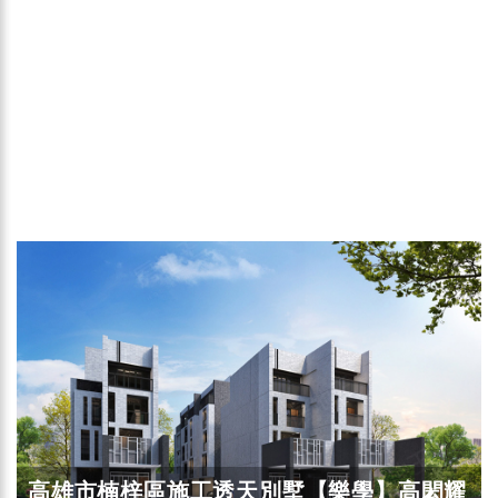
高雄市楠梓區施工透天別墅【樂學】高閎耀