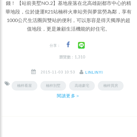
錢！ 【站前美墅NO.2】基地座落在北高雄副都市中心的精
華地段，位於捷運R21站楠梓火車站旁與夢當勞為鄰，享有
1000公尺生活圈與雙站的便利，可以形容是得天獨厚的超
值地段，更是兼顧生活機能的好住宅。
分享：
瀏覽數 : 1,310
2015-11-03 10:53
LINLINYI
楠梓看屋
楠梓別墅
高雄豪宅
楠梓買房
閱讀更多＞