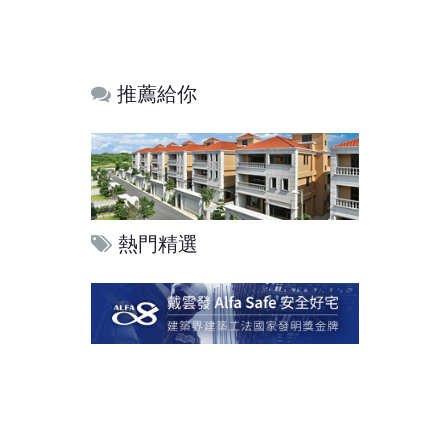
推薦給你
熱門精選