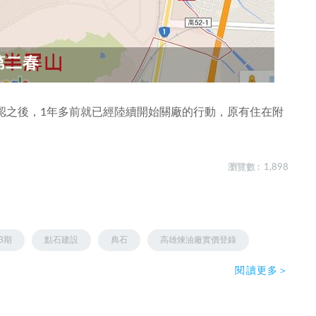
第二春
認之後，1年多前就已經陸續開始關廠的行動，原有住在附
瀏覽數 : 1,898
3期
點石建設
典石
高雄煉油廠實價登錄
閱讀更多＞