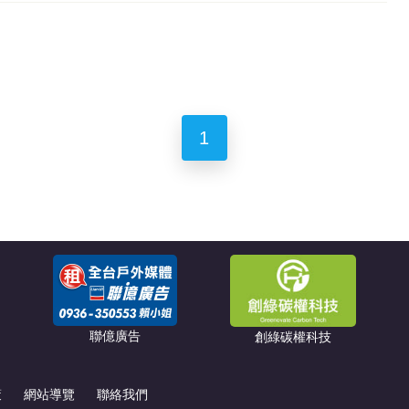
1
聯億廣告
創綠碳權科技
策
網站導覽
聯絡我們