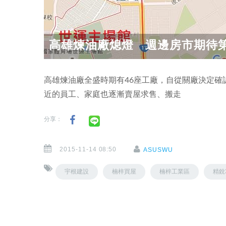
高雄煉油廠熄燈 週邊房市期待
高雄煉油廠全盛時期有46座工廠，自從關廠決定確
近的員工、家庭也逐漸賣屋求售、搬走
分享：
2015-11-14 08:50
ASUSWU
宇根建設
楠梓買屋
楠梓工業區
精銳