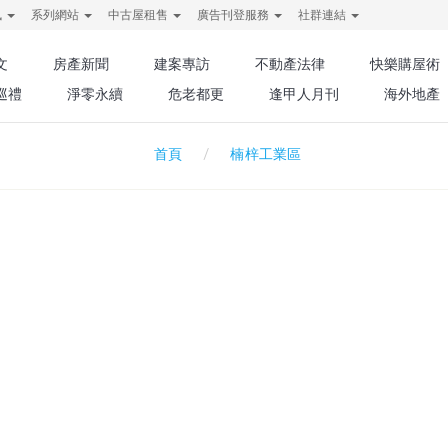
訊
系列網站
中古屋租售
廣告刊登服務
社群連結
文
房產新聞
建案專訪
不動產法律
快樂購屋術
巡禮
淨零永續
危老都更
逢甲人月刊
海外地產
楠梓工業區
首頁