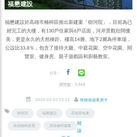
福懋建設
福懋建設於高雄市楠梓區推出新建案「樹河院」，目前為已
經完工的大樓，有130戶住家與6戶店面，河岸景觀壯闊優
美，更是永久的天然棟距。樓高14層、地下2層為停車場，
公設比33.8％，包含了接待大廳、中庭花園、空中花園、閱
覽室、健身房、親子遊戲區和廚藝教室。
分享：
瀏覽數 : 3,468
2020-02-02 15:12
晴耕雨讀看房子
樹河院
福懋建設
高雄房地產
閱
高雄楠梓新屋
高雄楠梓建案
讀