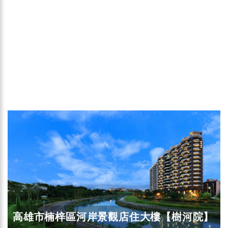
高雄市楠梓區河岸景觀店住大樓【樹河院】