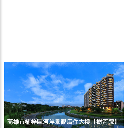
高雄市楠梓區河岸景觀店住大樓【樹河院】