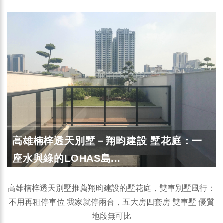
高雄楠梓透天別墅－翔昀建設 墅花庭：一
座水與綠的LOHAS島...
高雄楠梓透天別墅推薦翔昀建設的墅花庭，雙車別墅風行：
不用再租停車位 我家就停兩台，五大房四套房 雙車墅 優質
地段無可比