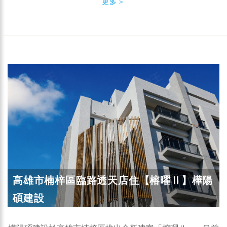
更多＞
高雄市楠梓區臨路透天店住【榕曜Ⅱ】樺陽
碩建設