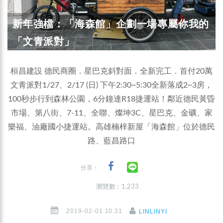
新年強檔：「海森館」企劃一場專屬你我的
「文青派對」
桓昌建設 德民商圈．星巴克斜對面．全新完工．首付20萬
文青派對1/27、2/17 (日) 下午2:30~5:30全新落成2~3房，
100秒步行到森林公園，6分鐘達R18捷運站！鄰近德民黃昏
市場、第八街、7-11、全聯、燦坤3C、星巴克、金礦、家
樂福、油廠國小捷運站。高雄楠梓新屋「海森館」位於德民
路、藍昌路口
分享：
瀏覽數 : 1,233
2019-02-01 10:31
LINLINYI