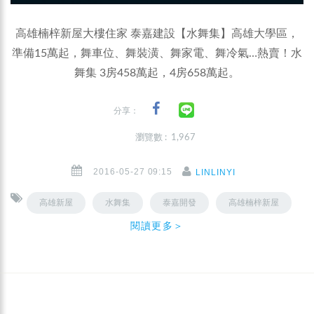
高雄楠梓新屋大樓住家 泰嘉建設【水舞集】高雄大學區，
準備15萬起，舞車位、舞裝潢、舞家電、舞冷氣…熱賣！水
舞集 3房458萬起，4房658萬起。
分享：
瀏覽數 : 1,967
2016-05-27 09:15
LINLINYI
高雄新屋
水舞集
泰嘉開發
高雄楠梓新屋
閱讀更多＞