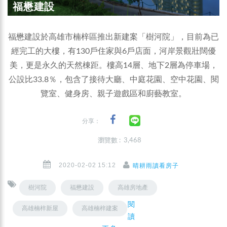
福懋建設
福懋建設於高雄市楠梓區推出新建案「樹河院」，目前為已
經完工的大樓，有130戶住家與6戶店面，河岸景觀壯闊優
美，更是永久的天然棟距。樓高14層、地下2層為停車場，
公設比33.8％，包含了接待大廳、中庭花園、空中花園、閱
覽室、健身房、親子遊戲區和廚藝教室。
分享：
瀏覽數 : 3,468
2020-02-02 15:12
晴耕雨讀看房子
樹河院
福懋建設
高雄房地產
閱
高雄楠梓新屋
高雄楠梓建案
讀