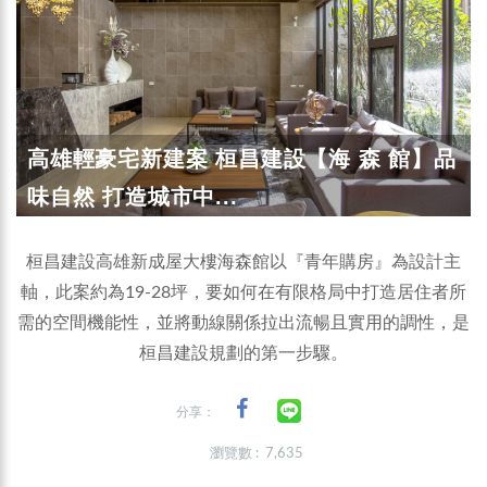
高雄輕豪宅新建案 桓昌建設【海 森 館】品
味自然 打造城市中...
桓昌建設高雄新成屋大樓海森館以『青年購房』為設計主
軸，此案約為19-28坪，要如何在有限格局中打造居住者所
需的空間機能性，並將動線關係拉出流暢且實用的調性，是
桓昌建設規劃的第一步驟。
分享：
瀏覽數 : 7,635