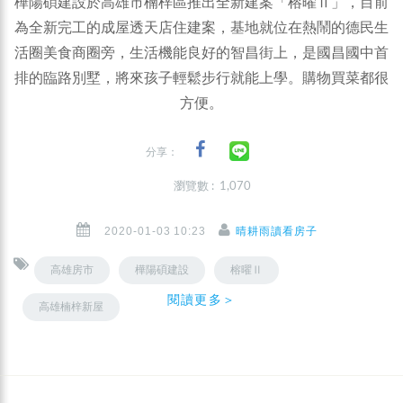
樺陽碩建設於高雄市楠梓區推出全新建案「榕曜Ⅱ」，目前
為全新完工的成屋透天店住建案，基地就位在熱鬧的德民生
活圈美食商圈旁，生活機能良好的智昌街上，是國昌國中首
排的臨路別墅，將來孩子輕鬆步行就能上學。購物買菜都很
方便。
分享：
瀏覽數 : 1,070
2020-01-03 10:23
晴耕雨讀看房子
高雄房市
樺陽碩建設
榕曜Ⅱ
閱讀更多＞
高雄楠梓新屋