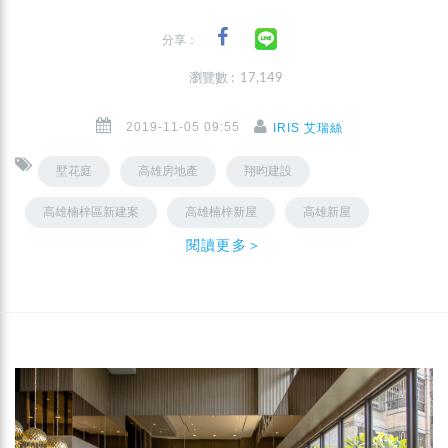
分享：
瀏覽數 : 17,149
2019-11-05 09:55
IRIS 艾瑞絲
墅花庭
高雄房地產
翔昀建設
高雄楠梓區新建案
高雄楠梓新屋
高雄新屋
閱讀更多＞