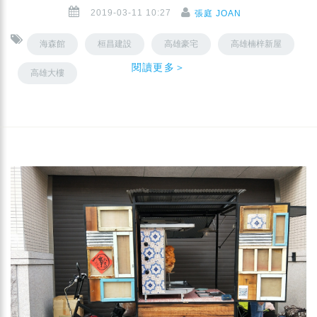
2019-03-11 10:27
張庭 JOAN
海森館
桓昌建設
高雄豪宅
高雄楠梓新屋
閱讀更多＞
高雄大樓