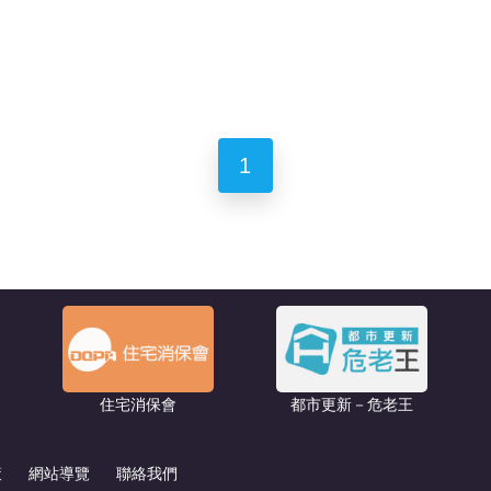
1
住宅消保會
都市更新－危老王
策
網站導覽
聯絡我們