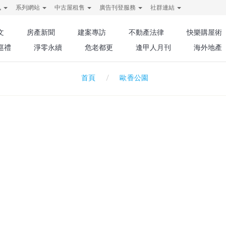
訊
系列網站
中古屋租售
廣告刊登服務
社群連結
文
房產新聞
建案專訪
不動產法律
快樂購屋術
巡禮
淨零永續
危老都更
逢甲人月刊
海外地產
歐香公園
首頁