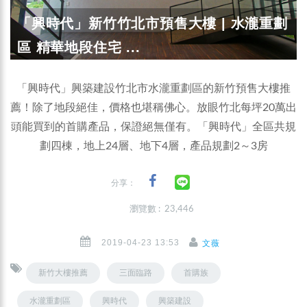
「興時代」新竹竹北市預售大樓 | 水瀧重劃
區 精華地段住宅 ...
「興時代」興築建設竹北市水瀧重劃區的新竹預售大樓推
薦！除了地段絕佳，價格也堪稱佛心。放眼竹北每坪20萬出
頭能買到的首購產品，保證絕無僅有。「興時代」全區共規
劃四棟，地上24層、地下4層，產品規劃2～3房
分享：
瀏覽數 : 23,446
2019-04-23 13:53
文薇
新竹大樓推薦
三面臨路
首購族
水瀧重劃區
興時代
興築建設