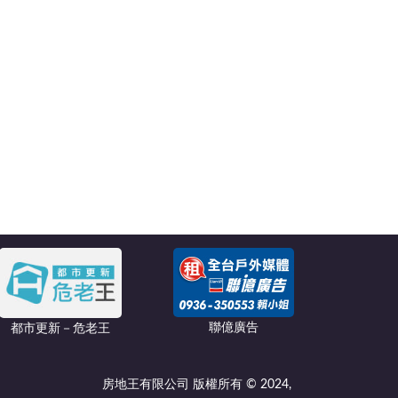
聯億廣告
都市更新－危老王
房地王有限公司 版權所有 © 2024,