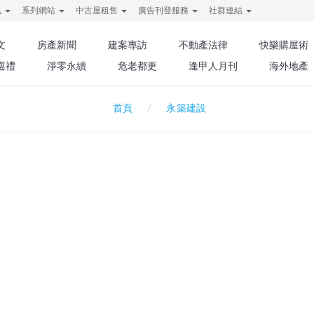
訊
系列網站
中古屋租售
廣告刊登服務
社群連結
文
房產新聞
建案專訪
不動產法律
快樂購屋術
巡禮
淨零永續
危老都更
逢甲人月刊
海外地產
永築建設
首頁