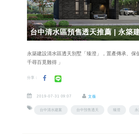
台中清水區預售透天推薦 | 永築建
永築建設清水區透天別墅「臻澄」，置產傳承、保值增
千尋百覓難得 」
分享：
2019-07-31 09:07
文薇
台中清水建案
台中預售透天
臻澄
永