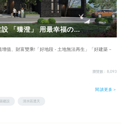
設 「臻澄」 用最幸福の...
值、財富雙乘!「好地段 - 土地無法再生」「好建築 –
瀏覽數 : 8,093
閱讀更多＞
築建設
清水區透天