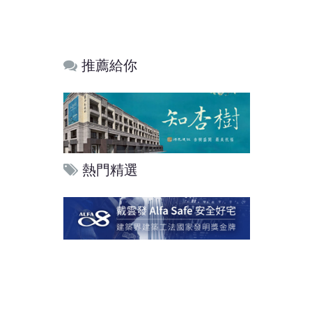
推薦給你
熱門精選