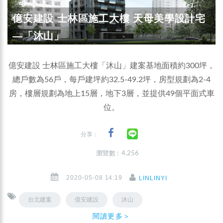
億安建設 士林區施工大樓 天母美學設計宅
—「沐山」
億安建設 士林區施工大樓「沐山」建案基地面積約300坪，
總戶數為56戶，每戶建坪約32.5-49.2坪，房型規劃為2-4
房，樓層規劃為地上15層，地下3層，並提供49個平面式車
位。
分享：
瀏覽數 : 4,256
2020-05-08 14:19
LINLINYI
台北建案
億安建設
沐山
閱讀更多＞