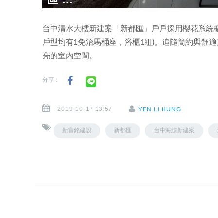
台中清水大樓新建案「新都匯」戶戶採用櫻花系統櫥櫃
戶型均有1免治馬桶座，浴櫃1組)。追隨簡約與舒
亮的室內空間。
分享：
2019-10-17 13:57
YEN LI HUNG
新富銘建設
新都匯
台中海線新建案