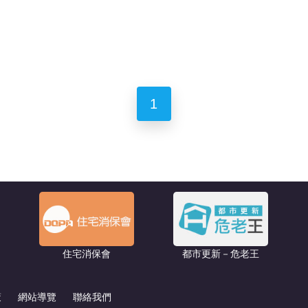
1
住宅消保會
都市更新－危老王
策
網站導覽
聯絡我們