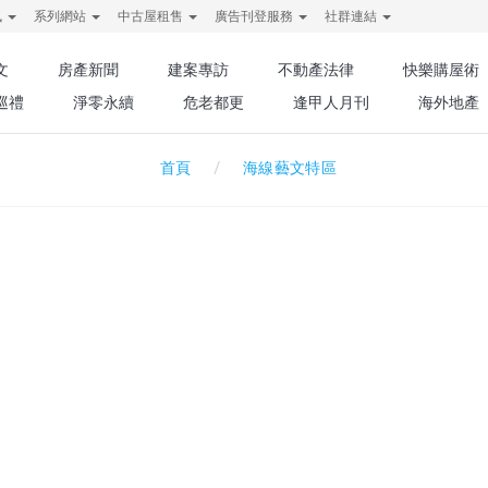
訊
系列網站
中古屋租售
廣告刊登服務
社群連結
文
房產新聞
建案專訪
不動產法律
快樂購屋術
巡禮
淨零永續
危老都更
逢甲人月刊
海外地產
海線藝文特區
首頁