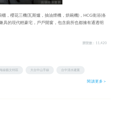
，櫻花三機(瓦斯爐，抽油煙機，烘碗機)，HCG衛浴(各
適兼具的現代輕豪宅，戶戶開窗，包含廁所也都擁有通透明
瀏覽數 : 11,420
海線藝文特區
大台中山手線
台中清水建案
閱讀更多＞