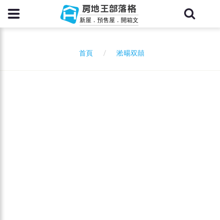
房地王部落格
新屋．預售屋．開箱文
淞暘双囍
首頁