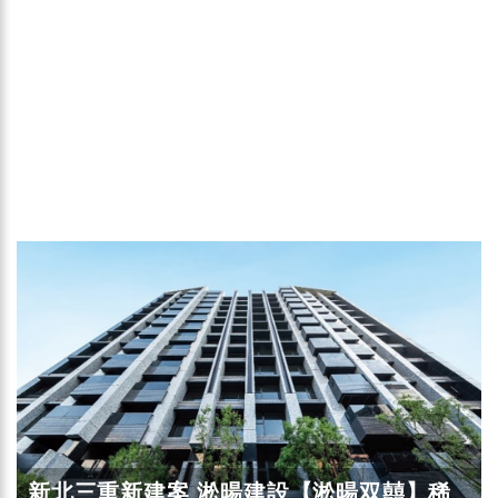
新北三重新建案 淞暘建設【淞暘双囍】稀