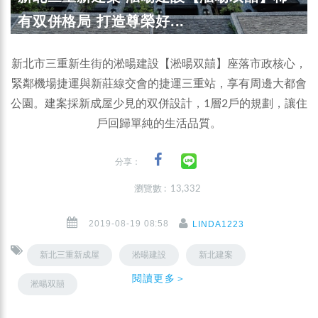
有双併格局 打造尊榮好...
新北市三重新生街的淞暘建設【淞暘双囍】座落市政核心，
緊鄰機場捷運與新莊線交會的捷運三重站，享有周邊大都會
公園。建案採新成屋少見的双併設計，1層2戶的規劃，讓住
戶回歸單純的生活品質。
分享：
瀏覽數 : 13,332
2019-08-19 08:58
LINDA1223
新北三重新成屋
淞暘建設
新北建案
閱讀更多＞
淞暘双囍