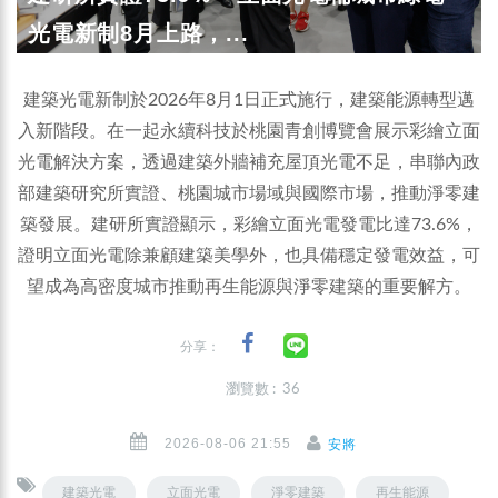
光電新制8月上路，...
建築光電新制於2026年8月1日正式施行，建築能源轉型邁
入新階段。在一起永續科技於桃園青創博覽會展示彩繪立面
光電解決方案，透過建築外牆補充屋頂光電不足，串聯內政
部建築研究所實證、桃園城市場域與國際市場，推動淨零建
築發展。建研所實證顯示，彩繪立面光電發電比達73.6%，
證明立面光電除兼顧建築美學外，也具備穩定發電效益，可
望成為高密度城市推動再生能源與淨零建築的重要解方。
分享：
瀏覽數 : 36
2026-08-06 21:55
安將
建築光電
立面光電
淨零建築
再生能源