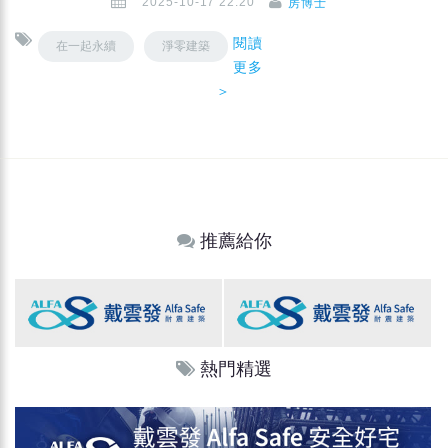
2025-10-17 22:20
房博士
閱讀
在一起永續
淨零建築
更多
＞
推薦給你
熱門精選