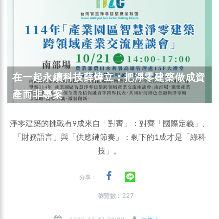
在一起永續科技薛煒立：把淨零建築做成資
產而非專案
淨零建築的挑戰有9成來自「對齊」：對齊「國際定義」、
「財務語言」與「供應鏈節奏」；剩下的1成才是「綠科
技」。
分享：
瀏覽數 : 227