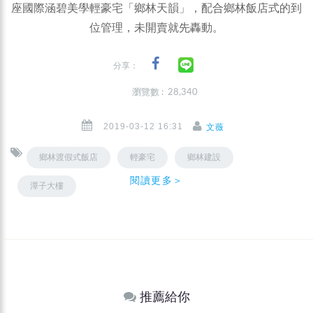
座國際涵碧美學輕豪宅「鄉林天韻」，配合鄉林飯店式的到
位管理，未開賣就先轟動。
分享：
瀏覽數 : 28,340
2019-03-12 16:31
文薇
鄉林渡假式飯店
輕豪宅
鄉林建設
閱讀更多＞
潭子大樓
推薦給你