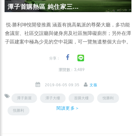
潭子首購熱區 純住家三...
悦‧勝利坤悅開發推薦 涵蓋有挑高氣派的尊榮大廳，多功能
會議室、社區交誼廳與健身房及社區無障礙廁所；另外在潭
子區建案中極為少見的空中花園，可一覽無遺整個大台中。
分享：
瀏覽數 : 3,489
2019-06-05 09:35
文薇
潭子新屋
潭子大樓
首購大樓
悅勝利
閱讀更多＞
悦勝利