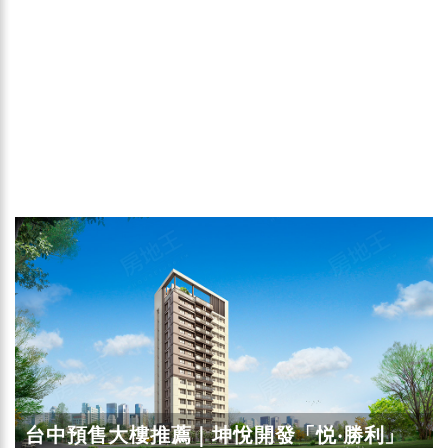
台中預售大樓推薦｜坤悅開發「悦‧勝利」