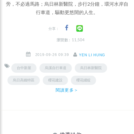
旁，不必過馬路；烏日林新醫院，步行2分鐘，環河水岸自
行車道，驅動更悠閒的人生。
分享：
瀏覽數 : 11,504
2019-09-26 09:39
YEN LI HUNG
台中新屋
烏溪自行車道
烏日林新醫院
烏日高鐵特區
櫻花建設
櫻花綴綻
閱讀更多＞