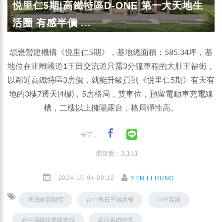
悦里仁5期|高鐵特區D-ONE 第一大天地生
活圈 有感半價 ...
頡懋營建機構《悦里仁5期》，基地總面積：585.34坪，基
地位在距離國道1王田交流道只需3分鐘車程的大肚王福街，
以鄰近高鐵特區3房價，就能升級買到《悦里仁5期》有天有
地的3樓7透天(4樓)，5房格局，雙車位，預留電動車充電線
槽，二樓以上擁陽露台，格局彈性高。
分享：
瀏覽數 : 3,151
2024-10-04 09:12
YEN LI HUNG
烏日林新醫院
台中烏日三鐵共構
台中高鐵
台中高鐵娛樂購物城
烏日高鐵特區