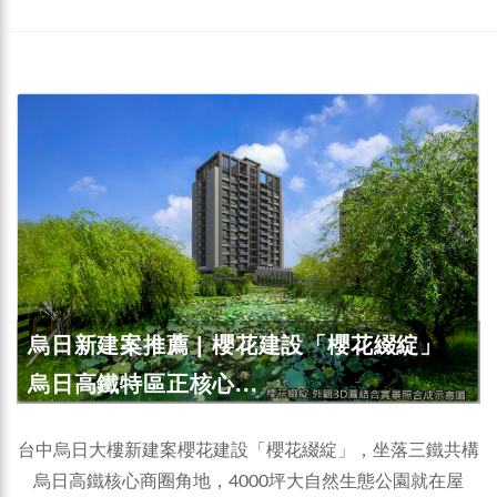
烏日新建案推薦 | 櫻花建設「櫻花綴綻」
烏日高鐵特區正核心...
台中烏日大樓新建案櫻花建設「櫻花綴綻」，坐落三鐵共構
烏日高鐵核心商圈角地，4000坪大自然生態公園就在屋