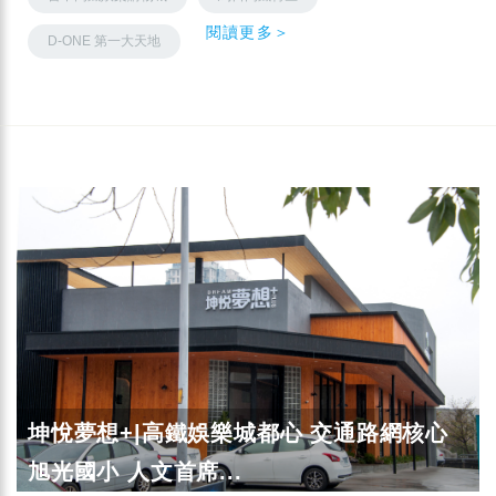
閱讀更多＞
D-ONE 第一大天地
坤悅夢想+|高鐵娛樂城都心 交通路網核心
旭光國小 人文首席...