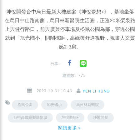
坤悅開發台中烏日最新大樓建案《坤悅夢想+》，基地坐落
在烏日中山路南側，烏日林新醫院生活圈，正臨20米榮泉路
上與健行路口，前與廣兼停車場及松鼠公園為鄰，穿過公園
就到「旭光國小」開闊棟距，高綠覆舒適視野，規畫人文質
感2-3房。
分享：
瀏覽數 : 775
2023-10-31 10:43
YEN LI HUNG
松鼠公園
旭光國小
烏日林新醫院
台中高鐵娛樂購物城
坤悅夢想+
坤悅開發
閱讀更多＞