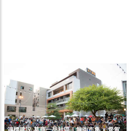
鴻標建設 草商一品社區 | 無肉市集 x 督賀