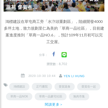
蔬苑 督賀在...
鴻標建設在草屯商工旁「水汴頭重劃區」，陸續開發4000
多坪土地，致力規劃里仁為美的「草商一品社區」，目前建
案進度推到「草商一品NO.6」，預計109年11月初可以完
工交屋。
分享：
瀏覽數 : 8,702
2020-10-30 10:44
YEN LI HUNG
鴻標建設
正巧書院
督賀蔬食
督賀在一起
草商一品NO6
草商一品豪宅社區
無肉市集
閱讀更多＞