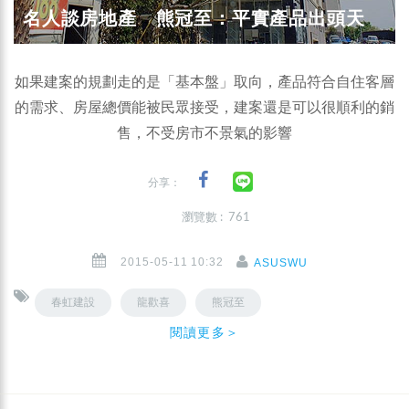
名人談房地產 熊冠至：平實產品出頭天
如果建案的規劃走的是「基本盤」取向，產品符合自住客層
的需求、房屋總價能被民眾接受，建案還是可以很順利的銷
售，不受房市不景氣的影響
分享：
瀏覽數 : 761
2015-05-11 10:32
ASUSWU
春虹建設
龍歡喜
熊冠至
閱讀更多＞