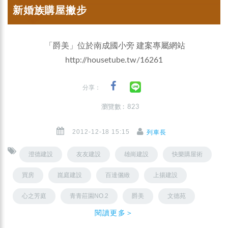
新婚族購屋撇步
「爵美」位於南成國小旁 建案專屬網站
http://housetube.tw/16261
分享：
瀏覽數 : 823
2012-12-18 15:15
列車長
澄德建設
友友建設
雄崗建設
快樂購屋術
買房
崑庭建設
百達儷緻
上揚建設
心之芳庭
青青莊園NO.2
爵美
文德苑
閱讀更多＞