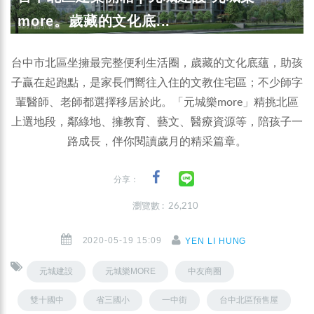
more。歲藏的文化底...
台中市北區坐擁最完整便利生活圈，歲藏的文化底蘊，助孩
子贏在起跑點，是家長們嚮往入住的文教住宅區；不少師字
輩醫師、老師都選擇移居於此。「元城樂more」精挑北區
上選地段，鄰綠地、擁教育、藝文、醫療資源等，陪孩子一
路成長，伴你閱讀歲月的精采篇章。
分享：
瀏覽數 : 26,210
2020-05-19 15:09
YEN LI HUNG
元城建設
元城樂MORE
中友商圈
雙十國中
省三國小
一中街
台中北區預售屋