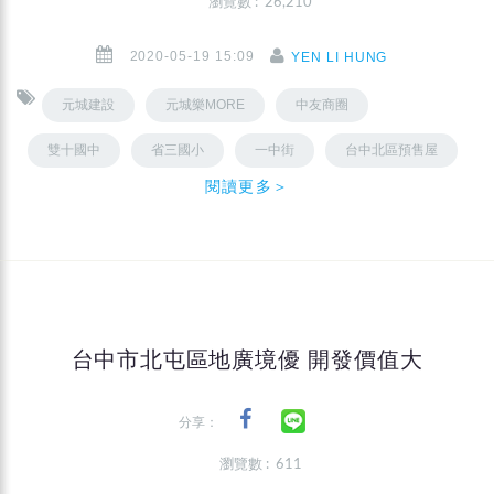
瀏覽數 : 26,210
2020-05-19 15:09
YEN LI HUNG
元城建設
元城樂MORE
中友商圈
雙十國中
省三國小
一中街
台中北區預售屋
閱讀更多＞
台中市北屯區地廣境優 開發價值大
分享：
瀏覽數 : 611