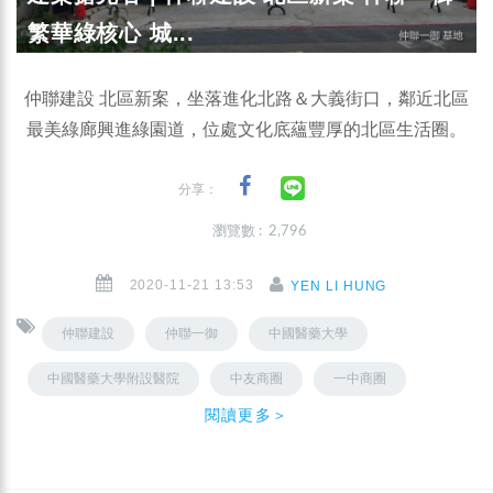
繁華綠核心 城...
仲聯建設 北區新案，坐落進化北路＆大義街口，鄰近北區
最美綠廊興進綠園道，位處文化底蘊豐厚的北區生活圈。
分享：
瀏覽數 : 2,796
2020-11-21 13:53
YEN LI HUNG
仲聯建設
仲聯一御
中國醫藥大學
中國醫藥大學附設醫院
中友商圈
一中商圈
閱讀更多＞