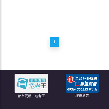
1
聯億廣告
都市更新－危老王