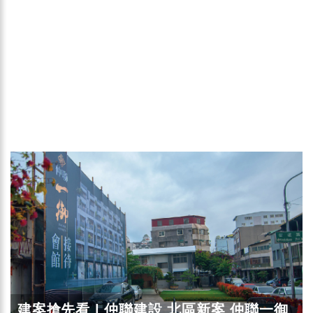
建案搶先看 | 仲聯建設 北區新案 仲聯一御