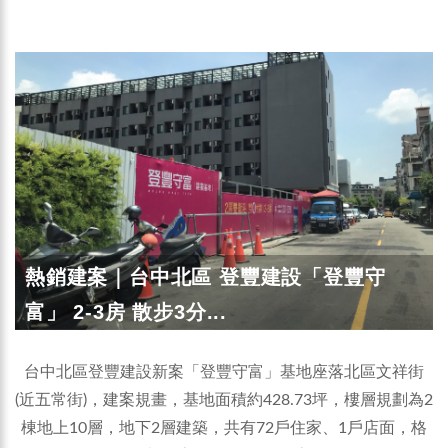
熱銷建案｜台中北區 登豐建設「登豐守
富」 2-3房 散步3分...
台中北區登豐建設新案「登豐守富」基地座落北區文祥街
(近五常街)，建案規畫，基地面積約428.73坪，樓層規劃為2
棟地上10層，地下2層建築，共有72戶住家、1戶店面，格