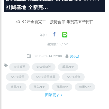
壯闊基地 全新完...
40~92坪全新完工，接待會館:集賢路五華街口
分享：
瀏覽數 : 5,152
2015-09-14 22:00
房小編
大道首璽
知森堂建設
看屋APP
720度環景
720度環景賞屋
720度導覽
賞屋APP
買房APP
買屋APP
租屋APP
閱讀更多＞