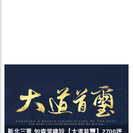
新北三重 知森堂建設【大道首璽】2700坪