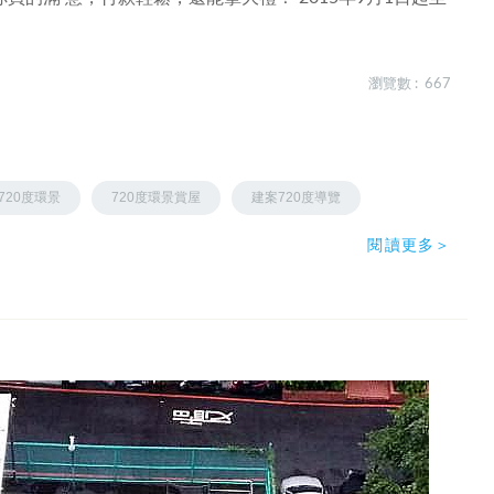
瀏覽數 : 667
720度環景
720度環景賞屋
建案720度導覽
閱讀更多＞