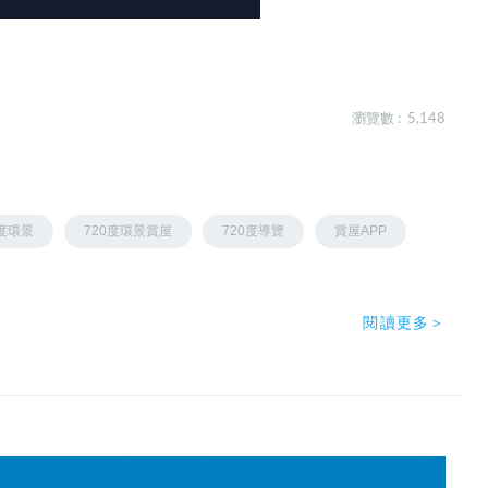
瀏覽數 : 5,148
0度環景
720度環景賞屋
720度導覽
賞屋APP
閱讀更多＞