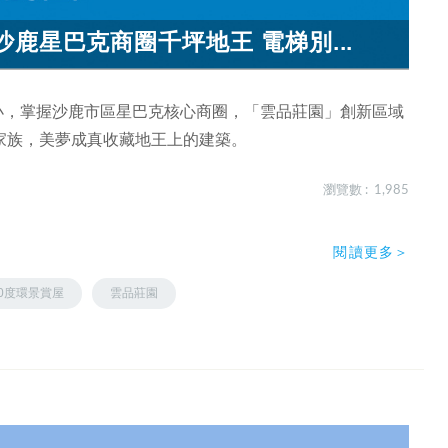
鹿星巴克商圈千坪地王 電梯別...
國小，掌握沙鹿市區星巴克核心商圈，「雲品莊園」創新區域
家族，美夢成真收藏地王上的建築。
瀏覽數 : 1,985
閱讀更多＞
20度環景賞屋
雲品莊園