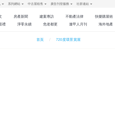
訊
系列網站
中古屋租售
廣告刊登服務
社群連結
文
房產新聞
建案專訪
不動產法律
快樂購屋術
巡禮
淨零永續
危老都更
逢甲人月刊
海外地產
720度環景賞屋
首頁