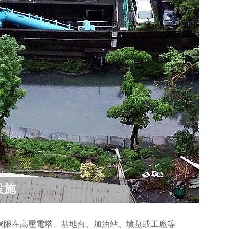
設施
侷限在高壓電塔、基地台、加油站、墳墓或工廠等