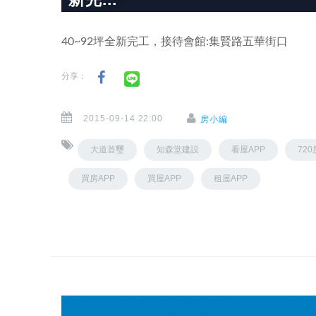
40~92坪全新完工，接待會館:集賢路五華街口
分享：
2015-09-14 22:00
房小編
大道首璽
知森堂建設
看屋APP
72
買房APP
買屋APP
租屋APP