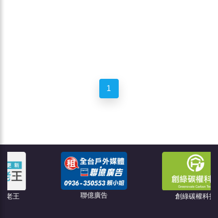
1
聯億廣告
創綠碳權科技