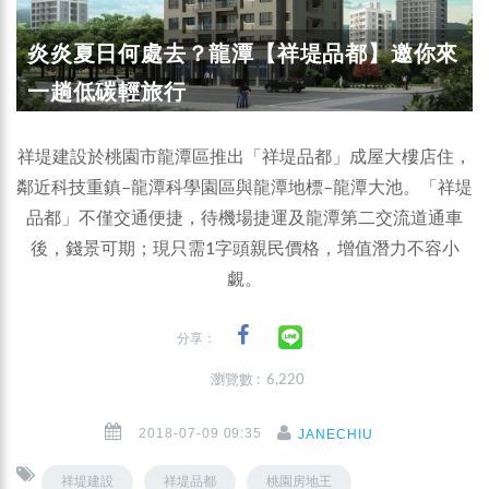
炎炎夏日何處去？龍潭【祥堤品都】邀你來
一趟低碳輕旅行
祥堤建設於桃園市龍潭區推出「祥堤品都」成屋大樓店住，
鄰近科技重鎮–龍潭科學園區與龍潭地標–龍潭大池。「祥堤
品都」不僅交通便捷，待機場捷運及龍潭第二交流道通車
後，錢景可期；現只需1字頭親民價格，增值潛力不容小
覷。
分享：
瀏覽數 : 6,220
2018-07-09 09:35
JANECHIU
祥堤建設
祥堤品都
桃園房地王