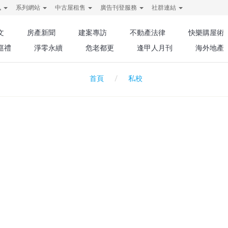
訊
系列網站
中古屋租售
廣告刊登服務
社群連結
文
房產新聞
建案專訪
不動產法律
快樂購屋術
巡禮
淨零永續
危老都更
逢甲人月刊
海外地產
私校
首頁