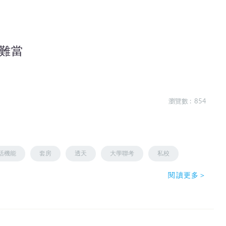
難當
瀏覽數 : 854
活機能
套房
透天
大學聯考
私校
閱讀更多＞