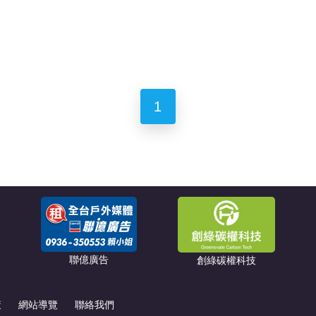
1
聯億廣告
創綠碳權科技
策
網站導覽
聯絡我們