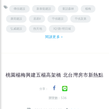
傳佳建設
新泰龍建設
童話森林
楊梅
康荷建設
居易II
千頃建設
千頃及第
弘威建設
煦天地
X計劃-明日城
閱讀更多＞
桃園楊梅興建五楊高架橋 北台灣房市新熱點
分享：
瀏覽數 : 536