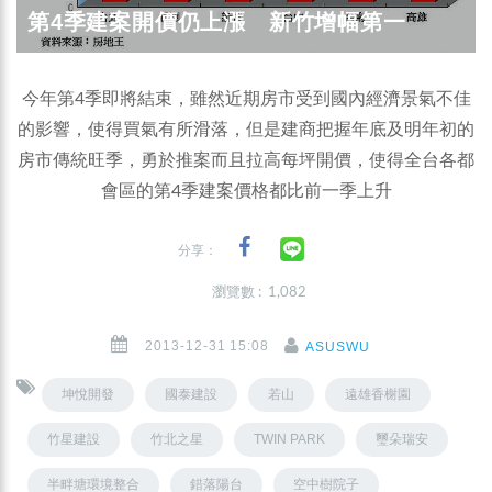
第4季建案開價仍上漲 新竹增幅第一
今年第4季即將結束，雖然近期房市受到國內經濟景氣不佳
的影響，使得買氣有所滑落，但是建商把握年底及明年初的
房市傳統旺季，勇於推案而且拉高每坪開價，使得全台各都
會區的第4季建案價格都比前一季上升
分享：
瀏覽數 : 1,082
2013-12-31 15:08
ASUSWU
坤悅開發
國泰建設
若山
遠雄香榭園
竹星建設
竹北之星
TWIN PARK
璽朵瑞安
半畔塘環境整合
錯落陽台
空中樹院子