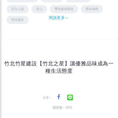
宏台上誠
君山
璽瑞建築開發
寶佳臻峰
閱讀更多＞
寶佳建設
竹北竹星建設【竹北之星】讓優雅品味成為一
種生活態度
分享：
瀏覽數 : 890