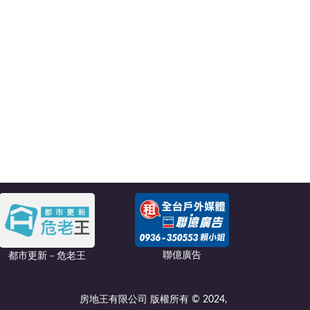
聯億廣告
都市更新－危老王
房地王有限公司 版權所有 © 2024,