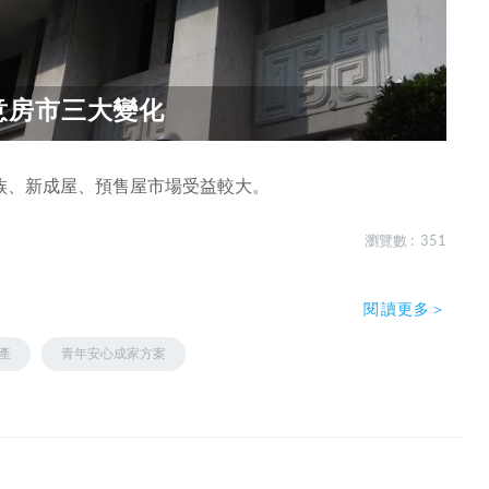
意房市三大變化
族、新成屋、預售屋市場受益較大。
瀏覽數 : 351
閱讀更多＞
產
青年安心成家方案