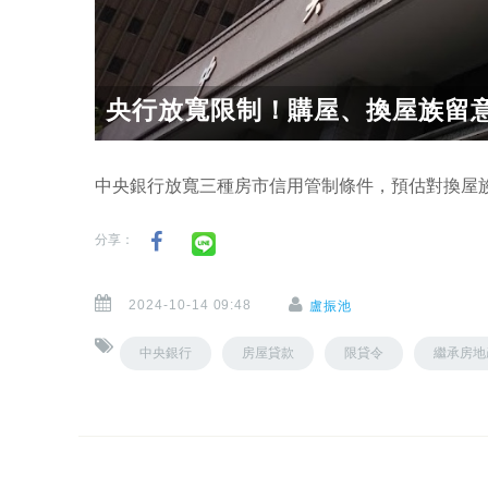
央行放寬限制！購屋、換屋族留
中央銀行放寬三種房市信用管制條件，預估對換屋
分享：
2024-10-14 09:48
盧振池
中央銀行
房屋貸款
限貸令
繼承房地