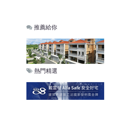
推薦給你
熱門精選