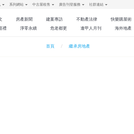
訊
系列網站
中古屋租售
廣告刊登服務
社群連結
文
房產新聞
建案專訪
不動產法律
快樂購屋術
巡禮
淨零永續
危老都更
逢甲人月刊
海外地產
繼承房地產
首頁