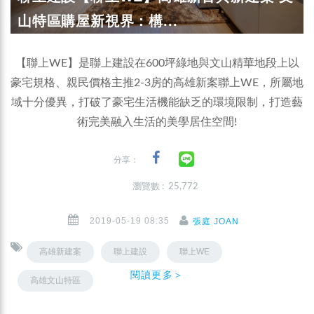
山特區購屋新視界：構...
【聯上WE】是聯上建設在600坪綠地與文山精華地段上以
豪宅規格、親民價格主推2-3房的高雄新案聯上WE，所屬地
域十分優異，打破了豪宅生活機能缺乏的環境限制，打造藝
術完美融入生活的美學居住空間!
分享：
瀏覽數 : 25,772
2019-05-19 08:35
張庭 JOAN
高雄新建案
聯上建設
聯上WE
閱讀更多＞
高雄文山特區