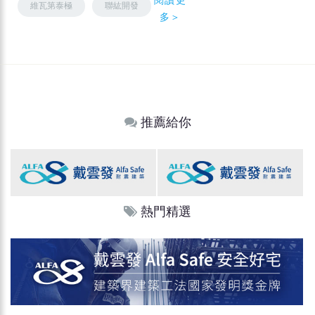
維瓦第泰極
聯紘開發
多＞
推薦給你
熱門精選