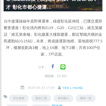
才 彰化市都心捷運...
台中捷運綠線年底即將通車，綠捷彰化延伸段，已獲交通部
審查通過！彰化境內將有(G19，G20，G21)三站，維瓦第建
設「維瓦第泰極」彰化建案大樓新建案，鄰近雙鐵共構的金
馬通勤站(Ｇ21站)，未來，將成捷運新地標。基地面積777.5
坪，樓層規劃為1幢，地上14層、地下2層；共有100戶住
家，7戶店面。
分享：
瀏覽數 : 23,381
2020-06-23 17:04
YEN LI HUNG
彰化建案
國道三號
泰和國小
國道一號
閱讀更