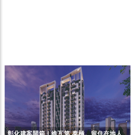
彰化建案開箱 | 維瓦第 泰極。留住在地人