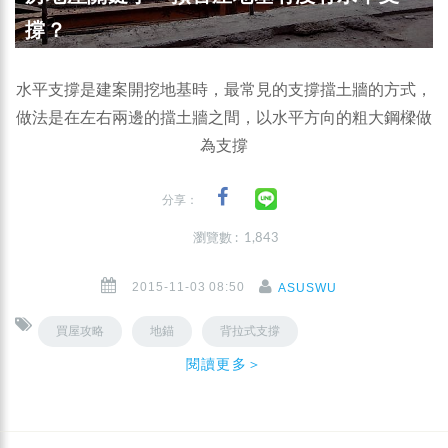
撐？
水平支撐是建案開挖地基時，最常見的支撐擋土牆的方式，
做法是在左右兩邊的擋土牆之間，以水平方向的粗大鋼樑做
為支撐
分享：
瀏覽數 : 1,843
2015-11-03 08:50
ASUSWU
買屋攻略
地錨
背拉式支撐
閱讀更多＞