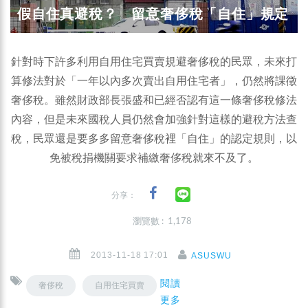
假自住真避稅？ 留意奢侈稅「自住」規定
針對時下許多利用自用住宅買賣規避奢侈稅的民眾，未來打
算修法對於「一年以內多次賣出自用住宅者」，仍然將課徵
奢侈稅。雖然財政部長張盛和已經否認有這一條奢侈稅修法
內容，但是未來國稅人員仍然會加強針對這樣的避稅方法查
稅，民眾還是要多多留意奢侈稅裡「自住」的認定規則，以
免被稅捐機關要求補繳奢侈稅就來不及了。
分享：
瀏覽數 : 1,178
2013-11-18 17:01
ASUSWU
閱讀
奢侈稅
自用住宅買賣
更多