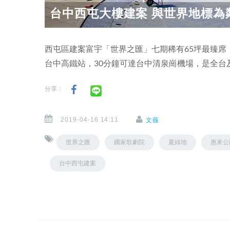
台中西屯大樓建案 與世界地標為鄰
西屯區建案富宇「世界之匯」七期稀有65坪最臻席，
台中高鐵站，30分鐘可達台中清泉崗機場，是全台
分享：
2019-04-16 14:11
文薇
世界之匯
國家歌劇院
夏綠地
惠來公
台中西屯建案