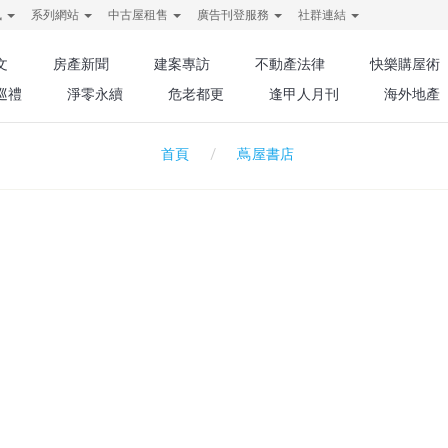
訊
系列網站
中古屋租售
廣告刊登服務
社群連結
文
房產新聞
建案專訪
不動產法律
快樂購屋術
巡禮
淨零永續
危老都更
逢甲人月刊
海外地產
蔦屋書店
首頁