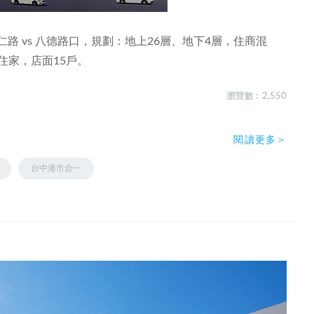
路 vs 八德路口，規劃：地上26層、地下4層，住商混
戶住家，店面15戶。
瀏覽數 : 2,550
閱讀更多＞
台中港市合一