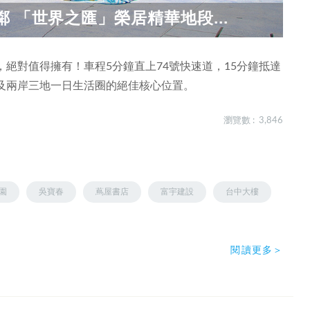
 「世界之匯」榮居精華地段...
絕對值得擁有！車程5分鐘直上74號快速道，15分鐘抵達
及兩岸三地一日生活圈的絕佳核心位置。
瀏覽數 : 3,846
園
吳寶春
蔦屋書店
富宇建設
台中大樓
閱讀更多＞