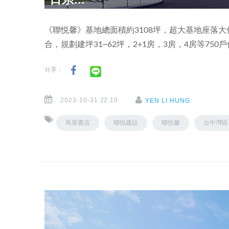
《聯悦馨》基地總面積約3108坪，超大基地座落大仁
合，規劃建坪31~62坪，2+1房，3房，4房等750
分享：
2023-10-31 22:10
YEN LI HUNG
蔦屋書店
聯悦建設
聯悦馨
台中灣區