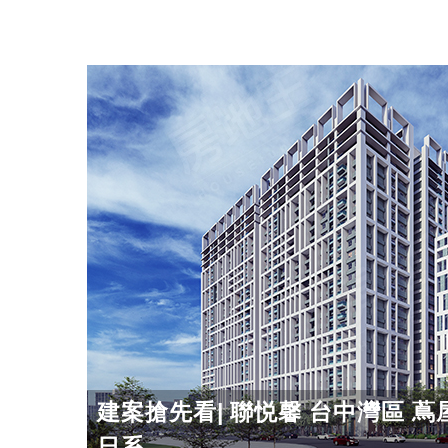
建案搶先看| 聯悦馨 台中灣區 
日系...