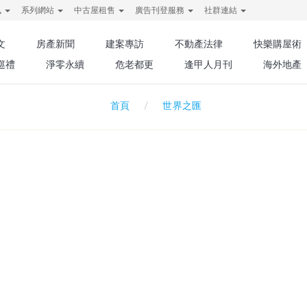
訊
系列網站
中古屋租售
廣告刊登服務
社群連結
文
房產新聞
建案專訪
不動產法律
快樂購屋術
巡禮
淨零永續
危老都更
逢甲人月刊
海外地產
世界之匯
首頁