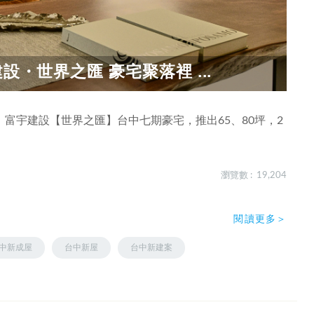
設・世界之匯 豪宅聚落裡 ...
富宇建設【世界之匯】台中七期豪宅，推出65、80坪，2
瀏覽數 : 19,204
閱讀更多＞
中新成屋
台中新屋
台中新建案