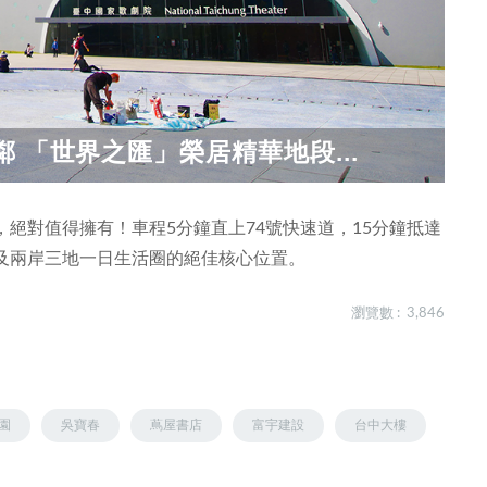
 「世界之匯」榮居精華地段...
絕對值得擁有！車程5分鐘直上74號快速道，15分鐘抵達
及兩岸三地一日生活圈的絕佳核心位置。
瀏覽數 : 3,846
園
吳寶春
蔦屋書店
富宇建設
台中大樓