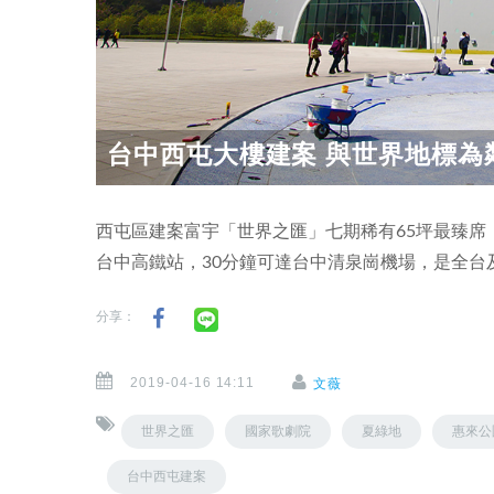
台中西屯大樓建案 與世界地標為鄰
西屯區建案富宇「世界之匯」七期稀有65坪最臻席，
台中高鐵站，30分鐘可達台中清泉崗機場，是全台
分享：
2019-04-16 14:11
文薇
世界之匯
國家歌劇院
夏綠地
惠來公
台中西屯建案