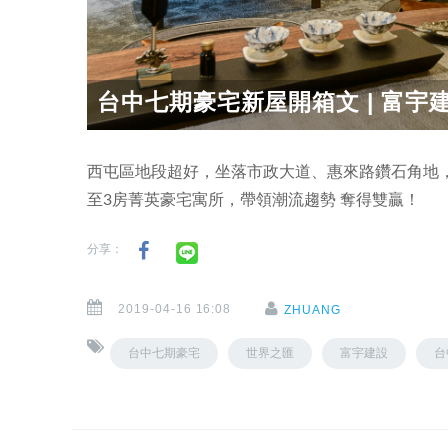
台中七期豪宅新屋開箱文 | 富宇建
西屯區地段超好，坐落市政大道、惠來路鑽石角地，
至3房菁英豪宅寓所，帶領潮流趨勢 奪得雙贏！
分享：
2019-04-16 16:08
ZHUANG
台中七期豪宅
世界之匯
富宇建設
台