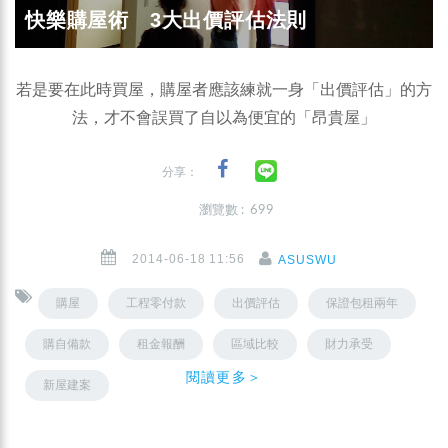
快樂購屋術 3大出價評估法則
若是要在此時買屋，購屋者應該練就一身「出價評估」的方
法，才不會誤買了自以為便宜的「昂貴屋」
分享：
瀏覽數 : 699
2014-06-18 11:56
ASUSWU
購屋
工程零付款
出價評估
保證包租兩年
購自備款
租金報酬
區域比較
財力承受
閱讀更多＞
新屋建案