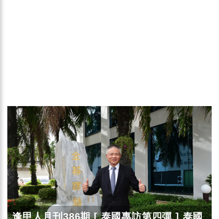
逢甲人月刊386期 [ 泰國專訪第四彈 ] 泰國