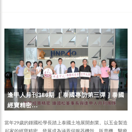
逢甲人月刊386期 [ 泰國專訪第三彈 ] 泰國
經寶精密...
當年29歲的鍾國松學長踏上泰國土地展開創業。以五金製造
起家的經寶精密，發展成為涵蓋伺服器機殼、販賣機、醫療