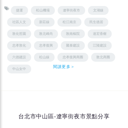
捷運
松山機場
遼寧街夜市
文湖線
社區人文
新莊線
松江南京
民生德居
敦化哲園
敦北峰尚
敦南樞院
達宏香榭
忠孝敦化
忠孝復興
騰泰建設
江陵建設
六德建設
松山線
忠孝復興商圈
敦北商圈
閱讀更多＞
中山女中
台北市中山區-遼寧街夜市景點分享