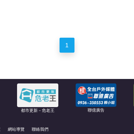
1
聯億廣告
都市更新－危老王
策
網站導覽
聯絡我們