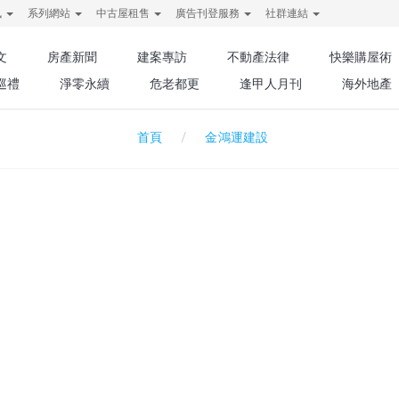
訊
系列網站
中古屋租售
廣告刊登服務
社群連結
文
房產新聞
建案專訪
不動產法律
快樂購屋術
巡禮
淨零永續
危老都更
逢甲人月刊
海外地產
金鴻運建設
首頁