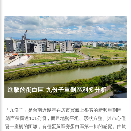
進擊的蛋白區 九份子重劃區利多分析
「九份子」是台南近幾年在房市買氣上很夯的新興重劃區，
總面積廣達101公頃，而且地勢平坦、形狀方整、與市心僅
隔一座橋的距離，有種蛋黃區旁蛋白區第一排的感覺。由於