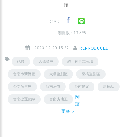
頭。
分享：
瀏覽數 : 13,399
2023-12-29 15:22
REPRODUCED
砲校
大橋國中
統一複合式商場
台南市新總圖
大橋重劃區
東橋重劃區
台南預售屋
台南房市
台南建案
康橋站
閱
台南捷運藍線
台南房地王
讀
更多＞