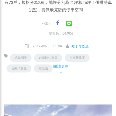
有73戶，規格分為2種，地坪分別為21坪和26坪！併排雙車
別墅，提供最寬敞的停車空間！
分享：
瀏覽數 : 14,906
2019-08-05 11:06
IRIS 艾瑞絲
統鼎開發
台南歸仁透天
台南新建案
閱讀更多
台南預售屋
陽光城
＞