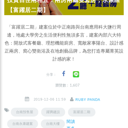
【富躍居二期】
「富躍居二期」建案位於中正南路與台南應用科大鹽行周
邊，地處大學旁之生活便利性無須多言，建案內部六大特
色：開放式客餐廳、理想機能廚房、寬敞家事陽台、設計感
正兩房、窩心雙衛浴及在地創藝品牌，為您打造專屬菁英設
計感的家！
分享：
瀏覽數 : 1,607
2019-12-06 11:59
RUBY PANDA
台南預售屋
躍腾建設
富躍居二期
閱讀
台南永康建案
台南大樓