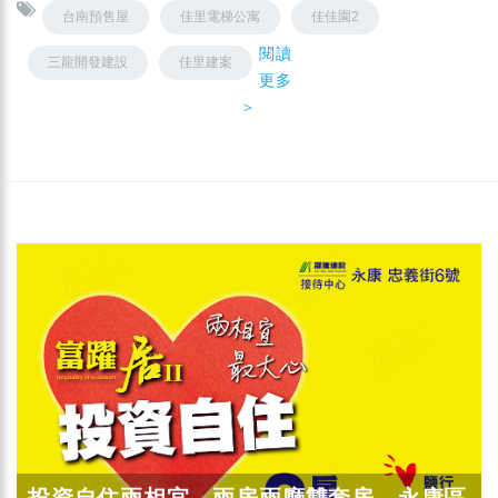
台南預售屋
佳里電梯公寓
佳佳園2
閱讀
三龍開發建設
佳里建案
更多
＞
投資自住兩相宜．兩房兩廳雙套房，永康區