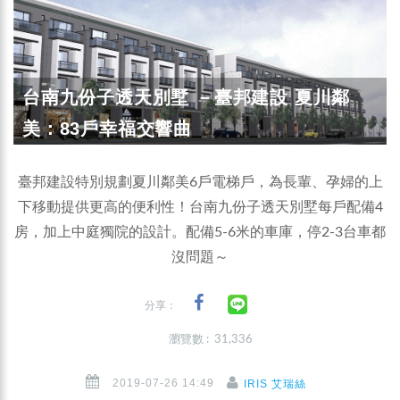
台南九份子透天別墅 －臺邦建設 夏川鄰
美：83戶幸福交響曲
臺邦建設特別規劃夏川鄰美6戶電梯戶，為長輩、孕婦的上
下移動提供更高的便利性！台南九份子透天別墅每戶配備4
房，加上中庭獨院的設計。配備5-6米的車庫，停2-3台車都
沒問題～
分享：
瀏覽數 : 31,336
2019-07-26 14:49
IRIS 艾瑞絲