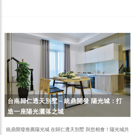
台南歸仁透天別墅－統鼎開發 陽光城：打
造一座陽光灑落之城
統鼎開發推薦陽光城 在歸仁透天別墅 與您相會！陽光城共