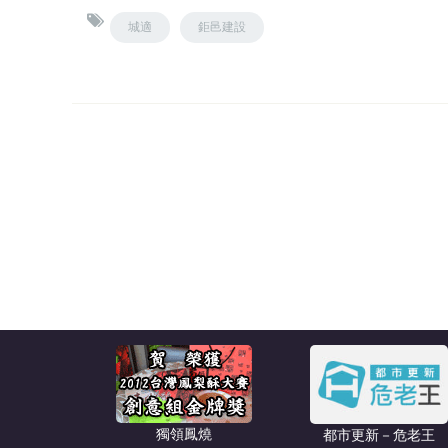
城適
鉅邑建設
獨領鳳燒
都市更新－危老王