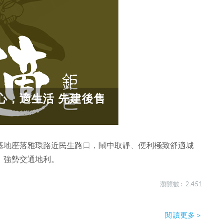
心，適生活 先建後售
基地座落雅環路近民生路口，鬧中取靜、便利極致舒適城
、強勢交通地利。
瀏覽數 : 2,451
閱讀更多＞