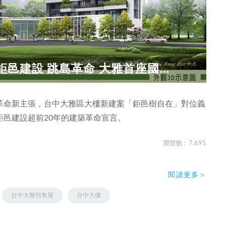
邑建設 跳島革命 大雅首座國...
革命新主張，台中大雅區大樓新建案「鉅邑樹自在」對位義
邑建設超前20年的建築革命宣言。
瀏覽數 : 7,695
閱讀更多＞
台中大雅預售屋
台中大樓