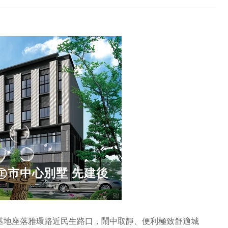
㊣市中心別墅 先建後
基地座落雅環路近民生路口，鬧中取靜、便利極致舒適城