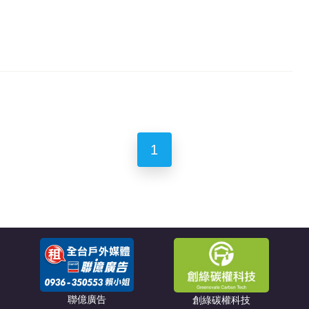
1
聯億廣告
創綠碳權科技