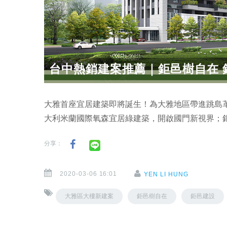
台中熱銷建案推薦｜鉅邑樹自在 鉅
大雅首座宜居建築即將誕生！為大雅地區帶進跳島
大利米蘭國際氧森宜居綠建築，開啟國門新視界；鉅
分享：
2020-03-06 16:01
YEN LI HUNG
大雅區大樓新建案
鉅邑樹自在
鉅邑建設