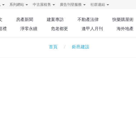
訊
系列網站
中古屋租售
廣告刊登服務
社群連結
文
房產新聞
建案專訪
不動產法律
快樂購屋術
巡禮
淨零永續
危老都更
逢甲人月刊
海外地產
鉅邑建設
首頁