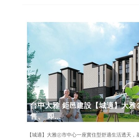
台中大雅 鉅邑建設【城適】大雅
售、 即...
【城適】大雅㊣市中心一座實住型舒適生活透天，