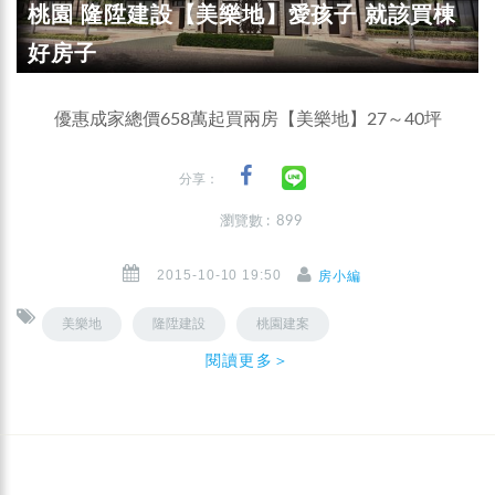
桃園 隆陞建設【美樂地】愛孩子 就該買棟
好房子
優惠成家總價658萬起買兩房【美樂地】27～40坪
分享：
瀏覽數 : 899
2015-10-10 19:50
房小編
美樂地
隆陞建設
桃園建案
閱讀更多＞