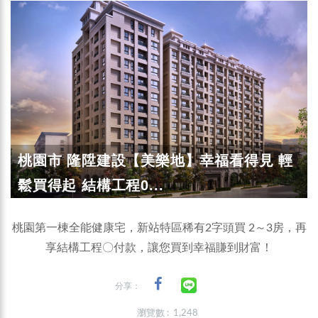
桃園市 隆陞建設【美樂地】幸福看得見 輕
鬆買得起 結構工程0...
桃園第一棟全能健康宅，新站特區稀有2字頭買 2～3房，再
享結構工程〇付款，讓您買到幸福賺到財富！
分享：
瀏覽數 : 1,248