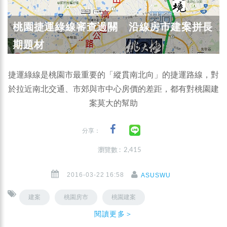
桃園捷運綠線審查過關 沿線房市建案拼長
期題材
捷運綠線是桃園市最重要的「縱貫南北向」的捷運路線，對
於拉近南北交通、市郊與市中心房價的差距，都有對桃園建
案莫大的幫助
分享：
瀏覽數 : 2,415
2016-03-22 16:58
ASUSWU
建案
桃園房市
桃園建案
閱讀更多＞