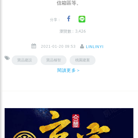
信箱區等。
分享：
瀏覽數 : 3,426
2021-01-20 09:53
LINLINYI
寶品建設
寶品極智
桃園建案
閱讀更多＞