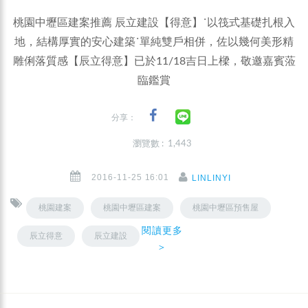
桃園中壢區建案推薦 辰立建設【得意】˙以筏式基礎扎根入
地，結構厚實的安心建築˙單純雙戶相併，佐以幾何美形精
雕俐落質感【辰立得意】已於11/18吉日上樑，敬邀嘉賓蒞
臨鑑賞
分享：
瀏覽數 : 1,443
2016-11-25 16:01
LINLINYI
桃園建案
桃園中壢區建案
桃園中壢區預售屋
閱讀更多
辰立得意
辰立建設
＞