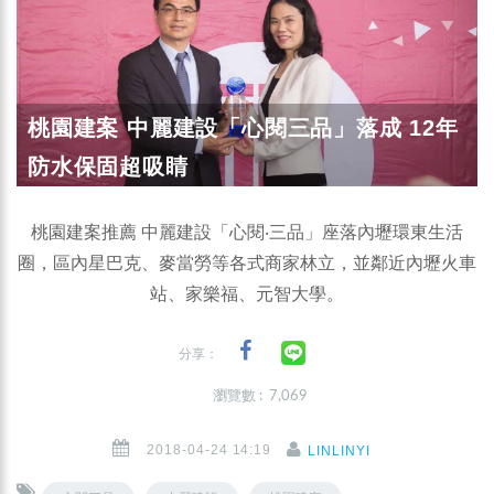
桃園建案 中麗建設「心閱三品」落成 12年
防水保固超吸睛
桃園建案推薦 中麗建設「心閱‧三品」座落內壢環東生活
圈，區內星巴克、麥當勞等各式商家林立，並鄰近內壢火車
站、家樂福、元智大學。
分享：
瀏覽數 : 7,069
2018-04-24 14:19
LINLINYI