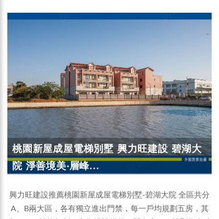
桃園新屋成屋電梯別墅 興力旺建設 碧湖大
院 淨善境美‧層峰...
興力旺建設推薦桃園新屋成屋電梯別墅-碧湖大院 全區共分
A、B兩大區，各有獨立進出門禁，每一戶均規劃五房，其