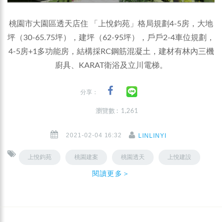
桃園市大園區透天店住 「上悅鈞苑」格局規劃4-5房，大地
坪（30-65.75坪），建坪（62-95坪），戶戶2-4車位規劃，
4-5房+1多功能房，結構採RC鋼筋混凝土，建材有林內三機
廚具、KARAT衛浴及立川電梯。
分享：
瀏覽數 : 1,261
2021-02-04 16:32
LINLINYI
上悅鈞苑
桃園建案
桃園透天
上悅建設
閱讀更多＞