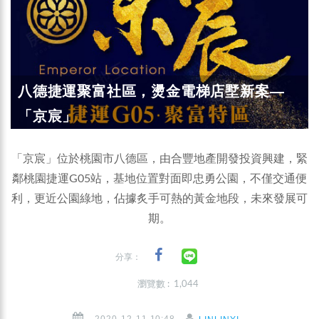
八德捷運聚富社區，燙金電梯店墅新案—
「京宸」
「京宸」位於桃園市八德區，由合豐地產開發投資興建，緊
鄰桃園捷運G05站，基地位置對面即忠勇公園，不僅交通便
利，更近公園綠地，佔據炙手可熱的黃金地段，未來發展可
期。
分享：
瀏覽數 : 1,044