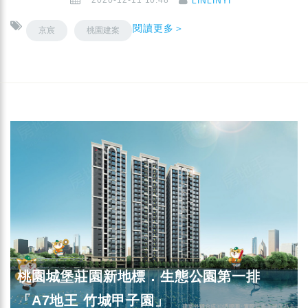
2020-12-11 10:48
LINLINYI
閱讀更多＞
京宸
桃園建案
桃園城堡莊園新地標．生態公園第一排
「A7地王 竹城甲子園」