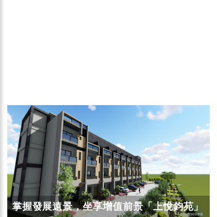
掌握發展遠景，坐享增值前景「上悅鈞苑」