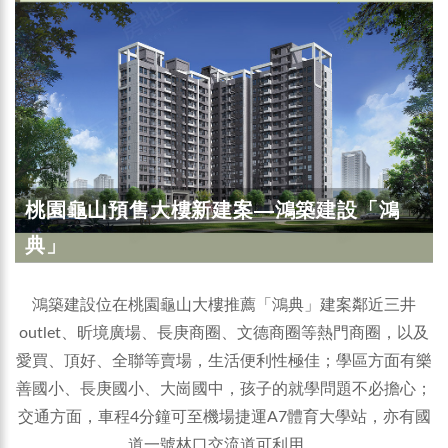
桃園龜山預售大樓新建案—鴻築建設「鴻
典」
鴻築建設位在桃園龜山大樓推薦「鴻典」建案鄰近三井
outlet、昕境廣場、長庚商圈、文德商圈等熱門商圈，以及
愛買、頂好、全聯等賣場，生活便利性極佳；學區方面有樂
善國小、長庚國小、大崗國中，孩子的就學問題不必擔心；
交通方面，車程4分鐘可至機場捷運A7體育大學站，亦有國
道一號林口交流道可利用。