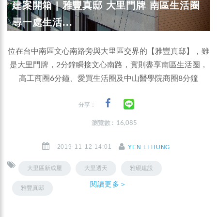
建案開箱 | 雅豐真邸 大里門牌 南區生活圈
尋一處生活...
位在台中南區文心南路旁與大里區交界的【雅豐真邸】，雖
是大里門牌，2分鐘瞬接文心南路，實則盡享南區生活圈，
高工商圈6分鐘、愛買生活圈及中山醫學院商圈8分鐘
分享：
瀏覽數 : 16,085
2019-11-12 14:01
YEN LI HUNG
大里區新成屋
大里透天
雅硯建設
閱讀更多＞
雅豐真邸