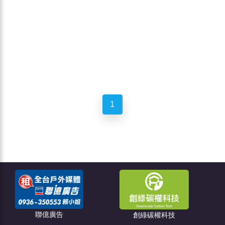
1
點燈關懷教育協會
創綠碳權科技