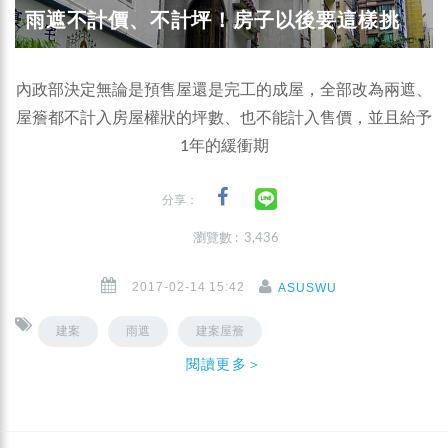
雨遮不計價、不計坪！房子以後要這樣挑
內政部決定無論是預售屋還是完工的成屋，全部改為兩遮、
屋簷都不計入房屋權狀的坪數、也不能計入售價，並且給予
1年的緩衝期
分享：
瀏覽數 : 3,436
2017-02-14 15:42
ASUSWU
建案
雨遮
建案屋簷
閱讀更多＞