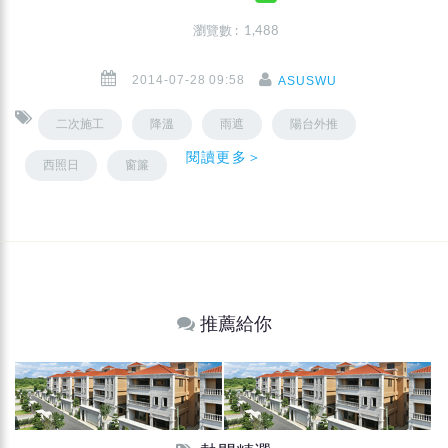
瀏覽數 : 1,488
2014-07-28 09:58
ASUSWU
二次施工
降溫
雨遮
陽台外推
閱讀更多＞
西照日
窗簾
推薦給你