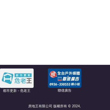
聯億廣告
都市更新－危老王
房地王有限公司 版權所有 © 2024,