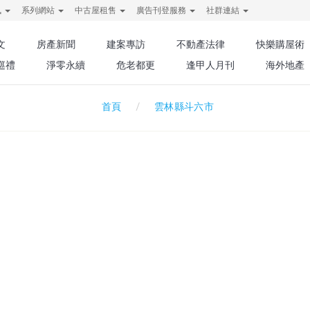
訊
系列網站
中古屋租售
廣告刊登服務
社群連結
文
房產新聞
建案專訪
不動產法律
快樂購屋術
巡禮
淨零永續
危老都更
逢甲人月刊
海外地產
雲林縣斗六市
首頁