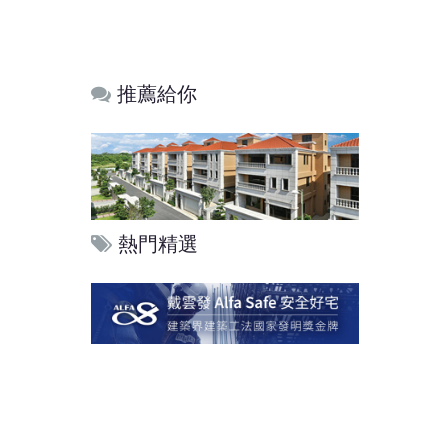
推薦給你
熱門精選