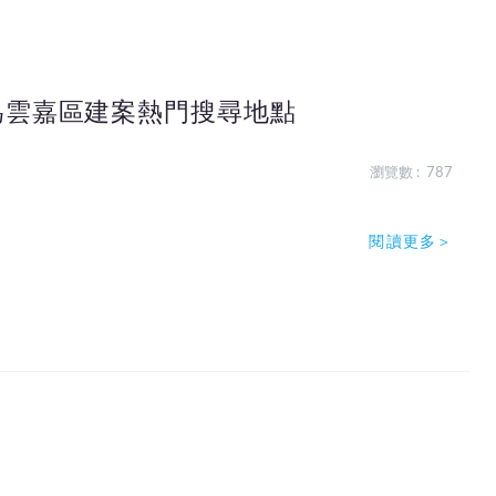
為雲嘉區建案熱門搜尋地點
瀏覽數 : 787
閱讀更多＞