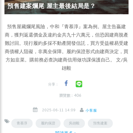
預售建案爛尾 屋主最後結局是？
預售屋藏爛尾風險，中和『青慕淳』案為例。屋主告贏建
商，獲判返還價金及違約金共九十六萬元，但恐因建商脫產
難討回。現行履約多採不動產開發信託，買方受益權易受建
商債權人阻礙，非萬全保障。履約保證形式由建商決定，買
方如韭菜。購前務必查詢建商信用做功課保護自己。 文/吳
翃毅
分享：
瀏覽數 : 406
2025-06-11 14:09
小客服
青慕淳
履約保證
吳翃毅
預售建案
閱讀更多＞