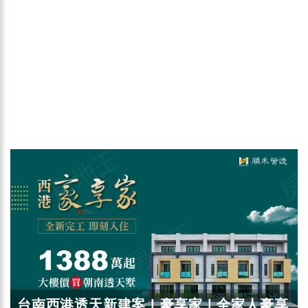
台南西港透天新建案 | 豪享家 | 全家人豪享