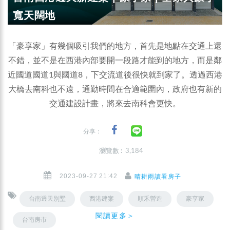
寬天闊地
「豪享家」有幾個吸引我們的地方，首先是地點在交通上還
不錯，並不是在西港內部要開一段路才能到的地方，而是鄰
近國道國道1與國道8，下交流道後很快就到家了。透過西港
大橋去南科也不遠，通勤時間在合適範圍內，政府也有新的
交通建設計畫，將來去南科會更快。
分享：
瀏覽數 : 3,184
2023-09-27 21:42
晴耕雨讀看房子
台南透天別墅
西港建案
順禾營造
豪享家
閱讀更多＞
台南房市