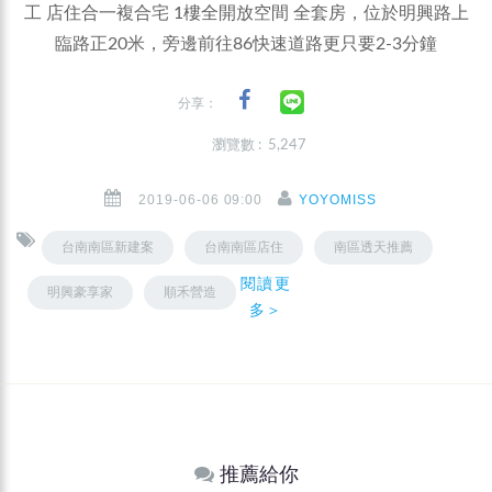
工 店住合一複合宅 1樓全開放空間 全套房，位於明興路上
臨路正20米，旁邊前往86快速道路更只要2-3分鐘
分享：
瀏覽數 : 5,247
2019-06-06 09:00
YOYOMISS
台南南區新建案
台南南區店住
南區透天推薦
閱讀更
明興豪享家
順禾營造
多＞
推薦給你