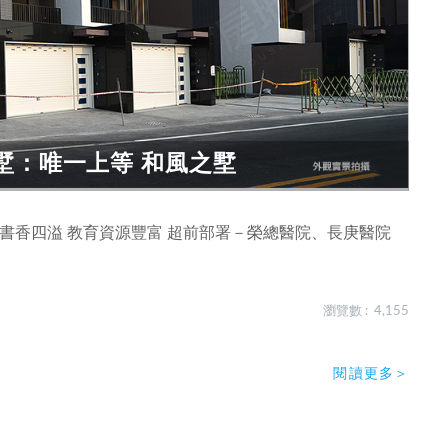
墅：唯一上等 和風之墅
書香四溢 教育資源豐富 超前部署－榮總醫院、長庚醫院
瀏覽數 : 4,155
閱讀更多＞