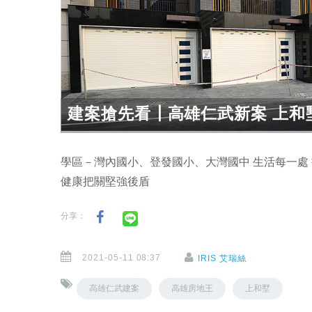
建案搶先看┃高雄仁武新案 上和
學區－灣內國小、登發國小、大灣國中 生活每一處 
健康把關堅強後盾
分享：
2021-05-11 08:37
IRIS 艾瑞絲
高雄仁武建案
高雄房地王
上和墅