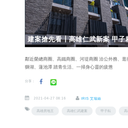
建案搶先看┃高雄仁武新案 甲子
鄰近榮總商圈、高鐵商圈、河堤商圈 洽公外務、逛
獅湖、蓮池潭 踏青生活、一掃身心靈的疲憊
分享：
2021-04-27 08:16
IRIS 艾瑞絲
高雄房地王
高雄仁武建案
甲子耘
高