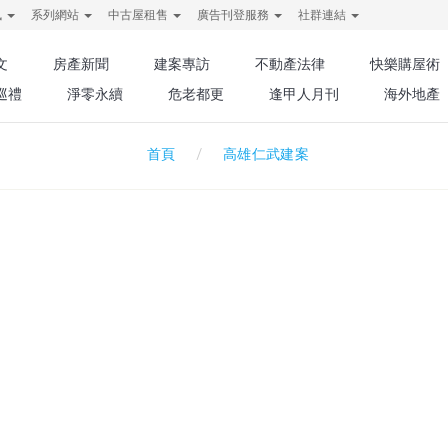
訊
系列網站
中古屋租售
廣告刊登服務
社群連結
文
房產新聞
建案專訪
不動產法律
快樂購屋術
巡禮
淨零永續
危老都更
逢甲人月刊
海外地產
高雄仁武建案
首頁