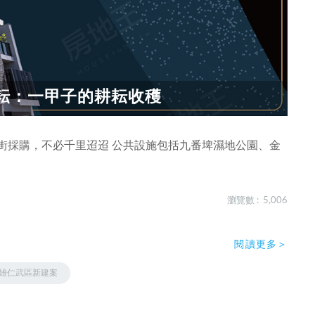
耘：一甲子的耕耘收穫
街採購，不必千里迢迢 公共設施包括九番埤濕地公園、金
瀏覽數 : 5,006
閱讀更多＞
雄仁武區新建案