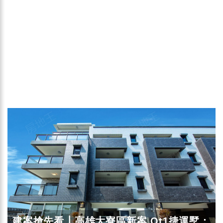
建案搶先看┃高雄大寮區新案 Ot1捷運墅：