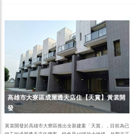
高雄市大寮區成屋透天店住【天賞】黃裳開
發
黃裳開發於高雄市大寮區推出全新建案「天賞」，目前為已