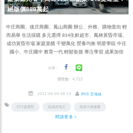
絕版價888萬起
中庄商圈、後庄商圈、鳳山商圈 辦公、外務、購物逛街 輕
而易舉 生活採購 多元選擇 814生鮮超市、鳳林黃昏市場、
成功黃昏市場 家庭菜餚 千變萬化 營養均衡 明星學區 中庄
國小、中庄國中 教育一代 輕鬆銜接 專注學習 成果加倍
分享：
瀏覽數 : 4,722
2021-04-09 08:13
IRIS 艾瑞絲
OT1捷運墅
高雄房地王
高雄大寮建案
閱讀更多＞