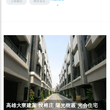
上揚建設
聚富金店
＞
高雄大寮建案 悅榕庄 陽光樹叢 光合住宅