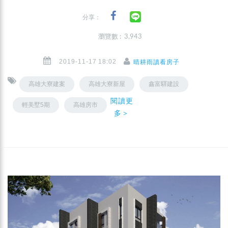
分享：
瀏覽數 : 3,943
2019-11-17 18:02
晴耕雨讀看房子
高雄大寮建案
高雄大寮新屋
鑫富驛建設
閱讀更
輕美墅5期
高雄房市
多＞