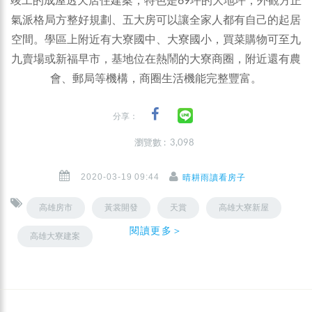
竣工的成屋透天店住建案，特色是69坪的大地坪，外觀方正
氣派格局方整好規劃、五大房可以讓全家人都有自己的起居
空間。學區上附近有大寮國中、大寮國小，買菜購物可至九
九賣場或新福早市，基地位在熱鬧的大寮商圈，附近還有農
會、郵局等機構，商圈生活機能完整豐富。
分享：
瀏覽數 : 3,098
2020-03-19 09:44
晴耕雨讀看房子
高雄房市
黃裳開發
天賞
高雄大寮新屋
閱讀更多＞
高雄大寮建案