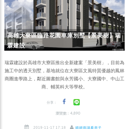
高雄大寮區臨路花園車庫別墅【景美樹】瑞
霖建設
瑞霖建設於高雄市大寮區推出全新建案「景美樹」，目前為
施工中的透天別墅，基地就位在大寮區文風特質優越的鳳林
商圈進學路上，鄰近圖書館與永芳國小、大寮國中、中山工
商、輔英科大等學校。
分享：
瀏覽數 : 4,890
2019-11-17 17:18
晴耕雨讀看房子