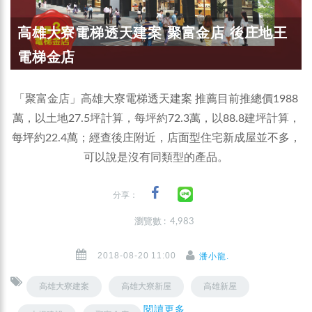
高雄大寮電梯透天建案 聚富金店 後庄地王
電梯金店
「聚富金店」高雄大寮電梯透天建案 推薦目前推總價1988
萬，以土地27.5坪計算，每坪約72.3萬，以88.8建坪計算，
每坪約22.4萬；經查後庄附近，店面型住宅新成屋並不多，
可以說是沒有同類型的產品。
分享：
瀏覽數 : 4,983
2018-08-20 11:00
潘小龍.
高雄大寮建案
高雄大寮新屋
高雄新屋
閱讀更多