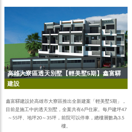
高雄大寮區透天別墅【輕美墅5期】鑫富驛
建設
鑫富驛建設於高雄市大寮區推出全新建案「輕美墅5期」，
目前是施工中的透天別墅，全案共有6戶住家。每戶建坪47
～55坪、地坪20～35坪，前院可以停車，總樓層數為3.5
樓。