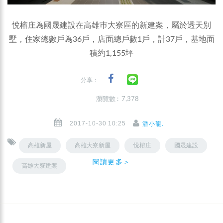
悅榕庄為國晟建設在高雄巿大寮區的新建案，屬於透天別
墅，住家總數戶為36戶，店面總戶數1戶，計37戶，基地面
積約1,155坪
分享：
瀏覽數 : 7,378
2017-10-30 10:25
潘小龍.
高雄新屋
高雄大寮新屋
悅榕庄
國晟建設
閱讀更多＞
高雄大寮建案