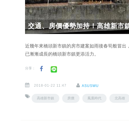
交通、房價優勢加持！高雄新市
近幾年來橋頭新市鎮的房市建案如雨後春筍般冒出
已漸漸成長的橋頭新市鎮更添活力。
分享：
2018-01-22 11:47
ASUSWU
高雄新市鎮
房價
鳳凰時代
北高雄