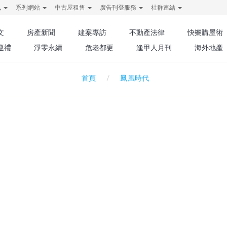
訊
系列網站
中古屋租售
廣告刊登服務
社群連結
文
房產新聞
建案專訪
不動產法律
快樂購屋術
巡禮
淨零永續
危老都更
逢甲人月刊
海外地產
鳳凰時代
首頁