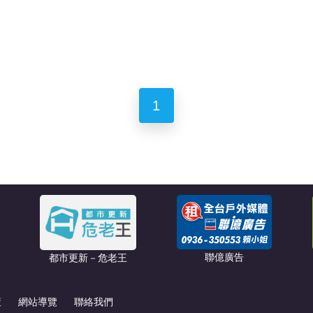
1
聯億廣告
都市更新－危老王
策
網站導覽
聯絡我們