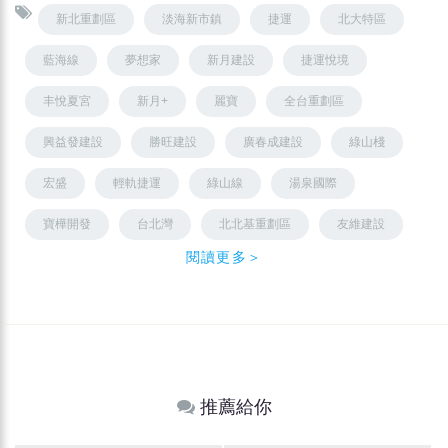
新北重劃區
淡海新市鎮
捷運
北大特區
藍海線
夢想家
新月建設
捷運悅境
丰悅夏宮
新月+
麗寶
全台重劃區
興益發建設
勝旺建設
廣春成建設
綠山棧
宏盛
輕軌捷運
綠山線
湯泉國際
寶樺開發
台北灣
北北基重劃區
友維建設
閱讀更多＞
推薦給你