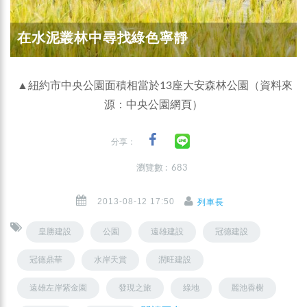
在水泥叢林中尋找綠色寧靜
▲紐約市中央公園面積相當於13座大安森林公園（資料來
源：中央公園網頁）
分享：
瀏覽數 : 683
2013-08-12 17:50
列車長
皇勝建設
公園
遠雄建設
冠德建設
冠德鼎華
水岸天賞
潤旺建設
遠雄左岸紫金園
發現之旅
綠地
麗池香榭